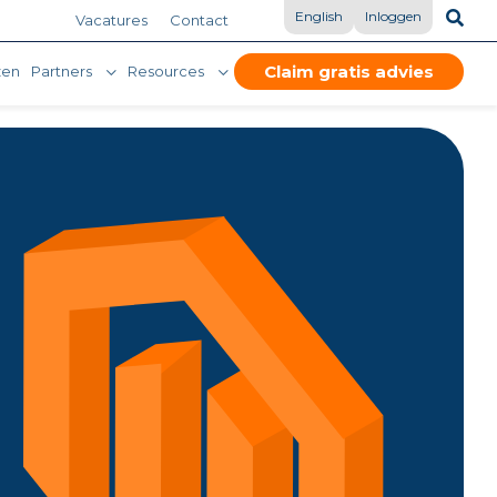
English
Inloggen
Vacatures
Contact
Claim gratis advies
zen
Partners
Resources