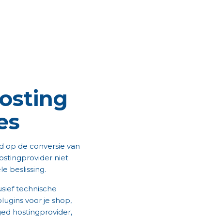
osting
es
ed op de conversie van
stingprovider niet
 beslissing.
usief technische
ugins voor je shop,
ged hostingprovider,