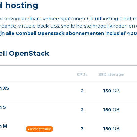
d hosting
or onvoorspelbare verkeerspatronen. Cloudhosting biedt ma
dantie, virtuele back-ups, snelle herstelmogelijkheden en
zijn alle Combell Openstack abonnementen inclusief 400
ll OpenStack
CPUs
SSD storage
n XS
2
150
GB
n S
2
150
GB
n M
3
150
GB
most popular