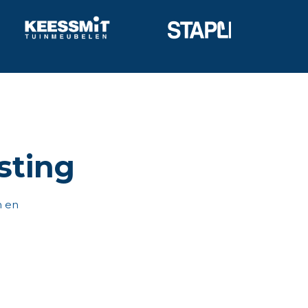
sting
n en