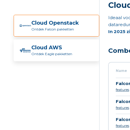
Clou
Ideaal vo
Cloud Openstack
dataredun
Ontdek Falcon pakketten
In 2025 
Cloud AWS
Combe
Ontdek Eagle pakketten
Name
Falco
features
Falco
features
Falco
features