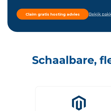
Bekijk pak
Claim gratis hosting advies
Schaalbare, fl