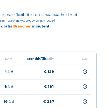
ximale flexibiliteit en schaalbaarheid met
 een pay-as-you-go-prijsmodel.
 gratis
Brancher
minuten!
RAM
Monthly
Daily
Buy
4
GB
€ 129
8
GB
€ 181
16
GB
€ 237