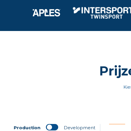
Prij
Kie
Production
Development