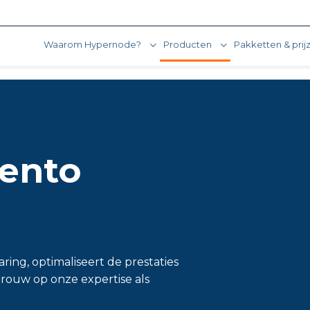
Waarom Hypernode?
Producten
Pakketten & prij
ento
ing, optimaliseert de prestaties
trouw op onze expertise als