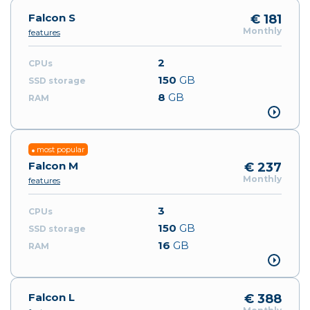
Falcon S
€ 181
Monthly
features
2
150
GB
8
GB
most popular
Falcon M
€ 237
Monthly
features
3
150
GB
16
GB
Falcon L
€ 388