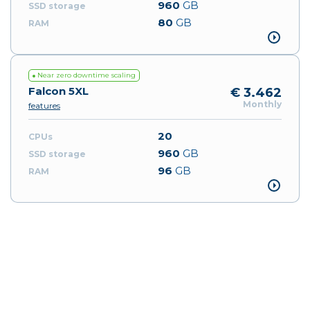
960
GB
80
GB
Near zero downtime scaling
Falcon 5XL
€ 3.462
Monthly
features
20
960
GB
96
GB