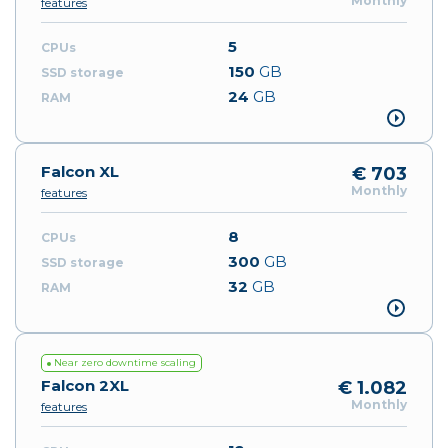
Monthly
features
5
150
GB
24
GB
Falcon XL
€ 703
Monthly
features
8
300
GB
32
GB
Near zero downtime scaling
Falcon 2XL
€ 1.082
Monthly
features