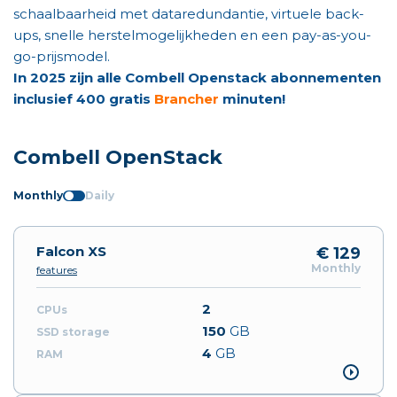
schaalbaarheid met dataredundantie, virtuele back-
ups, snelle herstelmogelijkheden en een pay-as-you-
go-prijsmodel.
In 2025 zijn alle Combell Openstack abonnementen
inclusief 400 gratis
Brancher
minuten!
Combell OpenStack
Monthly
Daily
Falcon XS
€ 129
Monthly
features
2
150
GB
4
GB