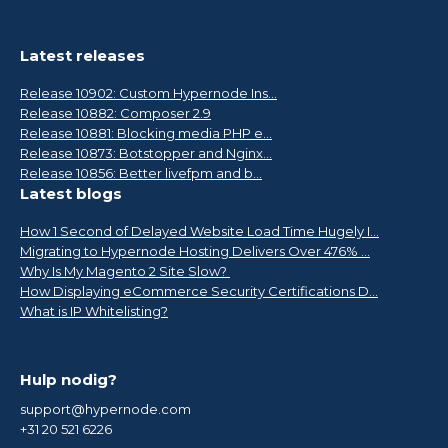
Latest releases
Release 10902: Custom Hypernode Ins...
Release 10882: Composer 2.9
Release 10881: Blocking media PHP e...
Release 10873: Botstopper and Nginx...
Release 10856: Better livefpm and b...
Latest blogs
How 1 Second of Delayed Website Load Time Hugely I...
Migrating to Hypernode Hosting Delivers Over 476% ...
Why Is My Magento 2 Site Slow?
How Displaying eCommerce Security Certifications D...
What is IP Whitelisting?
Hulp nodig?
support@hypernode.com
+31 20 521 6226