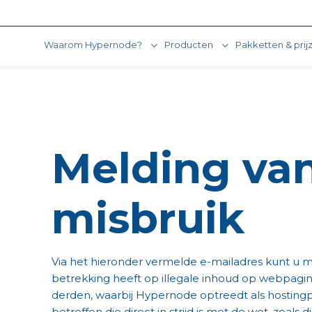
Waarom Hypernode?
Producten
Pakketten & prij
Melding va
misbruik
Via het hieronder vermelde e-mailadres kunt u 
betrekking heeft op illegale inhoud op webpagina
derden, waarbij Hypernode optreedt als hostingp
betreffen die direct in strijd is met de wet, zoals 