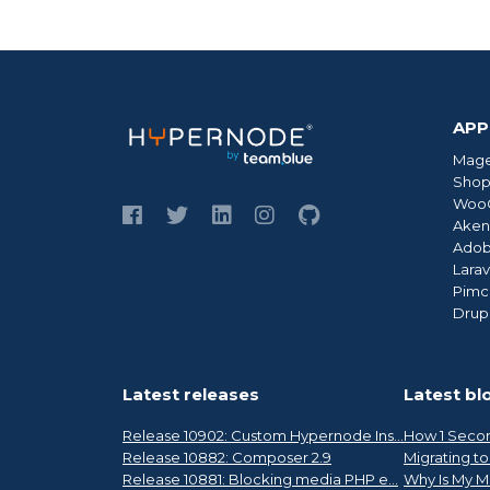
APP
Mag
Shop
Woo
Ake
Ado
Larav
Pimc
Drup
Latest releases
Latest bl
Release 10902: Custom Hypernode Ins...
How 1 Secon
Release 10882: Composer 2.9
Migrating t
Release 10881: Blocking media PHP e...
Why Is My M