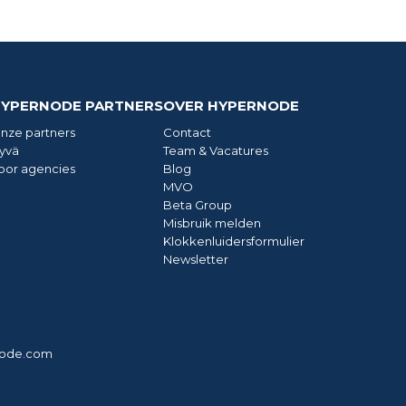
YPERNODE PARTNERS
OVER HYPERNODE
nze partners
Contact
yvä
Team & Vacatures
oor agencies
Blog
MVO
Beta Group
Misbruik melden
Klokkenluidersformulier
Newsletter
node.com