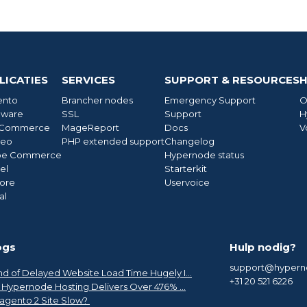
LICATIES
SERVICES
SUPPORT & RESOURCES
H
ento
Brancher nodes
Emergency Support
O
ware
SSL
Support
H
Commerce
MageReport
Docs
V
neo
PHP extended support
Changelog
be Commerce
Hypernode status
el
Starterkit
ore
Uservoice
al
ogs
Hulp nodig?
support@hyper
d of Delayed Website Load Time Hugely I...
+31 20 521 6226
o Hypernode Hosting Delivers Over 476% ...
agento 2 Site Slow?