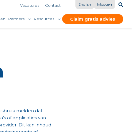
English
Inloggen
Vacatures
Contact
Claim gratis advies
zen
Partners
Resources
n
misbruik melden dat
’s of applicaties van
rovider. Dit kan inhoud
discriminerende of